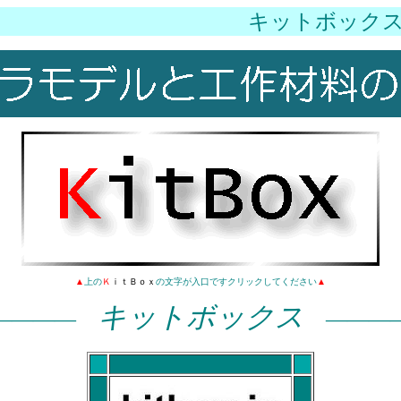
キットボックス
▲
上の
Ｋ
ｉｔＢｏｘ
の文字が入口ですクリックしてください
▲
キットボックス
――――
―――