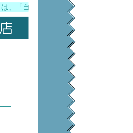
は、「自らの手で作る」ということにこ
――